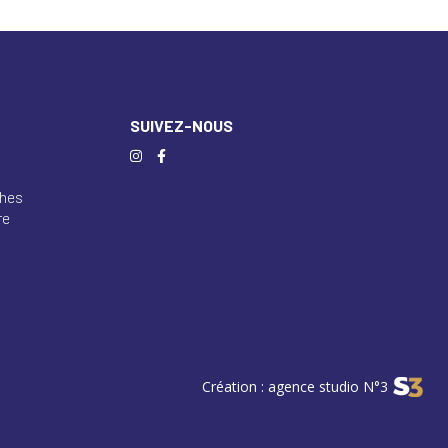
SUIVEZ-NOUS
n
hes
re
Création : agence studio N°3