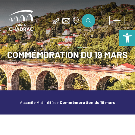
Ouv
COMMÉMORATION DU 19 MARS
Accueil
>
Actualités
>
Commémoration du 19 mars