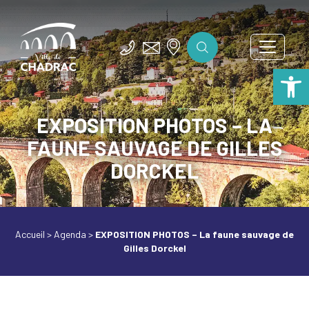
Ouv
EXPOSITION PHOTOS – LA
FAUNE SAUVAGE DE GILLES
DORCKEL
Accueil
>
Agenda
>
EXPOSITION PHOTOS – La faune sauvage de
Gilles Dorckel